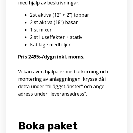
med hjälp av beskrivningar.
2st aktiva (12" + 2") toppar
2 st aktiva (18") basar
1 st mixer
2 st ljuseffekter + stativ
Kablage medföljer.
Pris 2495:-/dygn inkl. moms.
Vi kan även hjälpa er med utkörning och
montering av anläggningen, kryssa då i
detta under "tilläggstjänster" och ange
adress under "leveransadress".
Boka paket